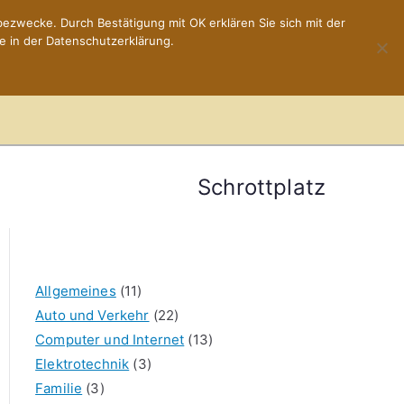
ezwecke. Durch Bestätigung mit OK erklären Sie sich mit der
e in der Datenschutzerklärung.
Home
Impressum
Schrottplatz
Allgemeines
(11)
Auto und Verkehr
(22)
Computer und Internet
(13)
Elektrotechnik
(3)
Familie
(3)