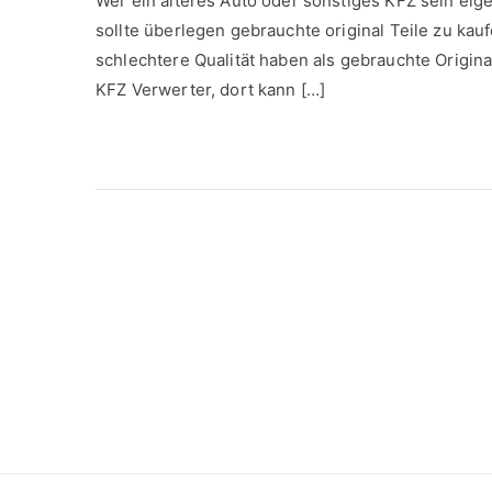
Wer ein älteres Auto oder sonstiges KFZ sein eig
sollte überlegen gebrauchte original Teile zu kauf
schlechtere Qualität haben als gebrauchte Original
KFZ Verwerter, dort kann […]