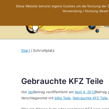
Zum
Diese Website benutzt eigene Cookies um die Nutzung der Se
Inhalt
Verwendung / Nutzung dieser C
X
springen
Nü
Start
Schrottplatz
Gebrauchte KFZ Teile
Von
stp
Beitrag veröffentlicht am
April 4, 2012
Beitrag 
Verschlagwortet mit
billig Teile
,
Gebrauchte KFZ Teile