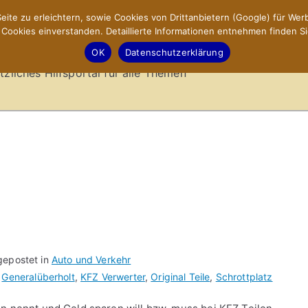
ite zu erleichtern, sowie Cookies von Drittanbietern (Google) für Werb
ookies einverstanden. Detaillierte Informationen entnehmen finden Si
-Sites.de – Hilfsportal
OK
Datenschutzerklärung
tzliches Hilfsportal für alle Themen
gepostet in
Auto und Verkehr
,
Generalüberholt
,
KFZ Verwerter
,
Original Teile
,
Schrottplatz