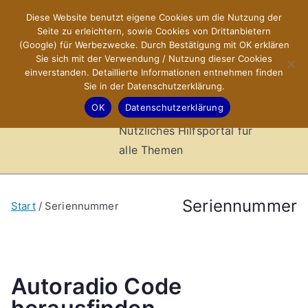
Zum
Diese Website benutzt eigene Cookies um die Nutzung der
X-Sites.de
Inhalt
Seite zu erleichtern, sowie Cookies von Drittanbietern
springen
(Google) für Werbezwecke. Durch Bestätigung mit OK erklären
–
Sie sich mit der Verwendung / Nutzung dieser Cookies
einverstanden. Detaillierte Informationen entnehmen finden
Sie in der Datenschutzerklärung.
Hilfsportal
OK
Datenschutzerklärung
Nützliches Hilfsportal für
alle Themen
Seriennummer
Start
Seriennummer
Autoradio Code