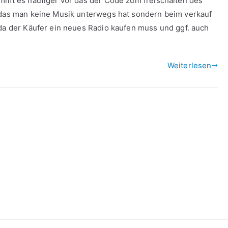
ommt es häufiger vor das der Code zum freischalten des
r das man keine Musik unterwegs hat sondern beim verkauf
 da der Käufer ein neues Radio kaufen muss und ggf. auch
Weiterlesen