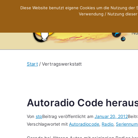
Zum
Diese Website benutzt eigene Cookies um die Nutzung der Se
Inhalt
Verwendung / Nutzung dieser C
X
springen
Nü
Start
Vertragswerkstatt
Autoradio Code herau
Von
stp
Beitrag veröffentlicht am
Januar 20, 2012
Beit
Verschlagwortet mit
Autoradiocode
,
Radio
,
Seriennum