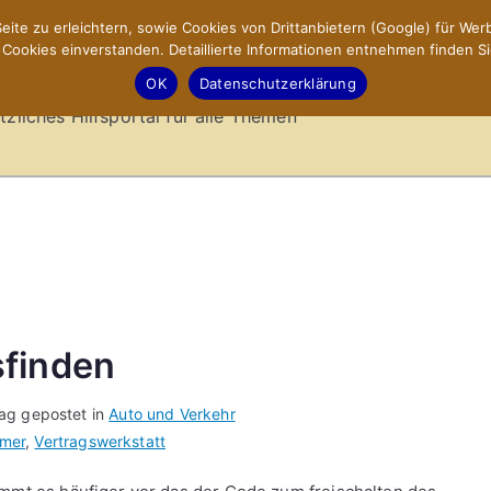
ite zu erleichtern, sowie Cookies von Drittanbietern (Google) für Werb
ookies einverstanden. Detaillierte Informationen entnehmen finden Si
-Sites.de – Hilfsportal
OK
Datenschutzerklärung
tzliches Hilfsportal für alle Themen
sfinden
rag gepostet in
Auto und Verkehr
mer
,
Vertragswerkstatt