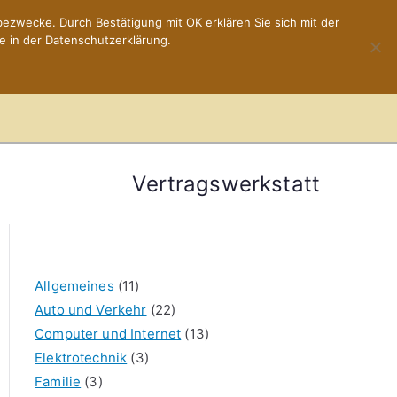
ezwecke. Durch Bestätigung mit OK erklären Sie sich mit der
e in der Datenschutzerklärung.
Home
Impressum
Vertragswerkstatt
Allgemeines
(11)
Auto und Verkehr
(22)
Computer und Internet
(13)
Elektrotechnik
(3)
Familie
(3)