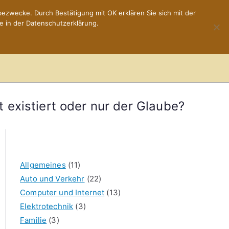
ezwecke. Durch Bestätigung mit OK erklären Sie sich mit der
e in der Datenschutzerklärung.
Home
Impressum
t existiert oder nur der Glaube?
Allgemeines
(11)
Auto und Verkehr
(22)
Computer und Internet
(13)
Elektrotechnik
(3)
Familie
(3)