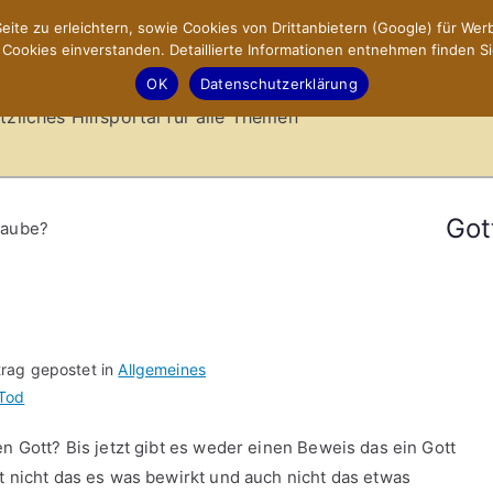
ite zu erleichtern, sowie Cookies von Drittanbietern (Google) für Werb
ookies einverstanden. Detaillierte Informationen entnehmen finden Si
-Sites.de – Hilfsportal
OK
Datenschutzerklärung
tzliches Hilfsportal für alle Themen
Got
Glaube?
trag gepostet in
Allgemeines
Tod
en Gott? Bis jetzt gibt es weder einen Beweis das ein Gott
t nicht das es was bewirkt und auch nicht das etwas