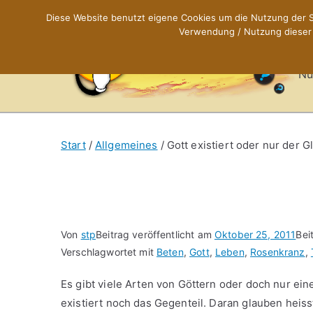
Zum
Diese Website benutzt eigene Cookies um die Nutzung der Se
Inhalt
Verwendung / Nutzung dieser C
X
springen
Nü
Start
Allgemeines
Gott existiert oder nur der 
Von
stp
Beitrag veröffentlicht am
Oktober 25, 2011
Bei
Verschlagwortet mit
Beten
,
Gott
,
Leben
,
Rosenkranz
,
Es gibt viele Arten von Göttern oder doch nur ein
existiert noch das Gegenteil. Daran glauben heiss