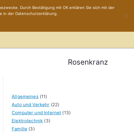
ezwecke. Durch Bestätigung mit OK erklären Sie sich mit der
e in der Datenschutzerklärung.
Home
Impressum
Rosenkranz
Allgemeines
(11)
Auto und Verkehr
(22)
Computer und Internet
(13)
Elektrotechnik
(3)
Familie
(3)