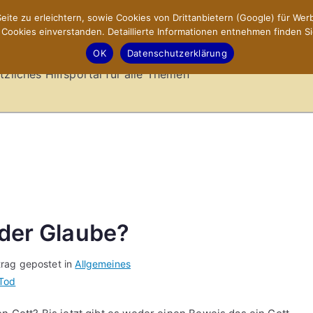
ite zu erleichtern, sowie Cookies von Drittanbietern (Google) für Werb
ookies einverstanden. Detaillierte Informationen entnehmen finden Si
-Sites.de – Hilfsportal
OK
Datenschutzerklärung
tzliches Hilfsportal für alle Themen
 der Glaube?
trag gepostet in
Allgemeines
Tod