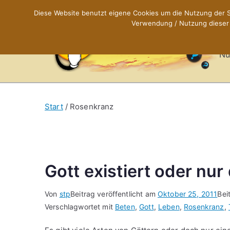
Zum
Diese Website benutzt eigene Cookies um die Nutzung der Se
Inhalt
Verwendung / Nutzung dieser C
X
springen
Nü
Start
Rosenkranz
Gott existiert oder nur
Von
stp
Beitrag veröffentlicht am
Oktober 25, 2011
Bei
Verschlagwortet mit
Beten
,
Gott
,
Leben
,
Rosenkranz
,