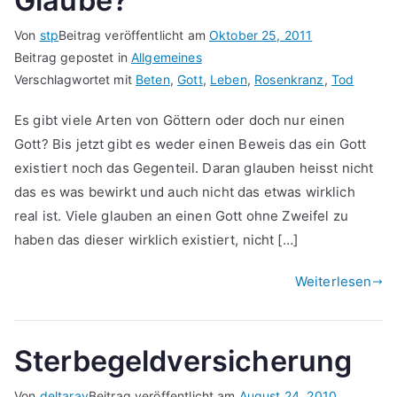
Glaube?
Von
stp
Beitrag veröffentlicht am
Oktober 25, 2011
Beitrag gepostet in
Allgemeines
Verschlagwortet mit
Beten
,
Gott
,
Leben
,
Rosenkranz
,
Tod
Es gibt viele Arten von Göttern oder doch nur einen
Gott? Bis jetzt gibt es weder einen Beweis das ein Gott
existiert noch das Gegenteil. Daran glauben heisst nicht
das es was bewirkt und auch nicht das etwas wirklich
real ist. Viele glauben an einen Gott ohne Zweifel zu
haben das dieser wirklich existiert, nicht […]
Weiterlesen
Sterbegeldversicherung
Von
deltaray
Beitrag veröffentlicht am
August 24, 2010