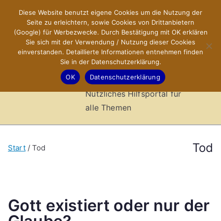
Zum
Diese Website benutzt eigene Cookies um die Nutzung der
X-Sites.de
Inhalt
Seite zu erleichtern, sowie Cookies von Drittanbietern
springen
(Google) für Werbezwecke. Durch Bestätigung mit OK erklären
–
Sie sich mit der Verwendung / Nutzung dieser Cookies
einverstanden. Detaillierte Informationen entnehmen finden
Sie in der Datenschutzerklärung.
Hilfsportal
OK
Datenschutzerklärung
Nützliches Hilfsportal für
alle Themen
Tod
Start
Tod
Gott existiert oder nur der