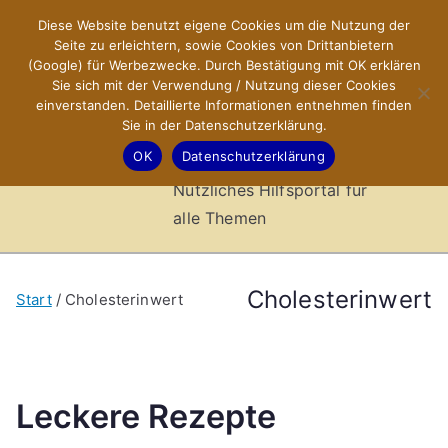
Zum
Diese Website benutzt eigene Cookies um die Nutzung der
X-Sites.de
Inhalt
Seite zu erleichtern, sowie Cookies von Drittanbietern
springen
(Google) für Werbezwecke. Durch Bestätigung mit OK erklären
–
Sie sich mit der Verwendung / Nutzung dieser Cookies
einverstanden. Detaillierte Informationen entnehmen finden
Sie in der Datenschutzerklärung.
Hilfsportal
OK
Datenschutzerklärung
Nützliches Hilfsportal für
alle Themen
Cholesterinwert
Start
Cholesterinwert
Leckere Rezepte