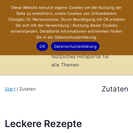
Zum
Diese Website benutzt eigene Cookies um die Nutzung der
X-Sites.de
Inhalt
Seite zu erleichtern, sowie Cookies von Drittanbietern
springen
(Google) für Werbezwecke. Durch Bestätigung mit OK erklären
–
Sie sich mit der Verwendung / Nutzung dieser Cookies
einverstanden. Detaillierte Informationen entnehmen finden
Sie in der Datenschutzerklärung.
Hilfsportal
OK
Datenschutzerklärung
Nützliches Hilfsportal für
alle Themen
Zutaten
Start
Zutaten
Leckere Rezepte