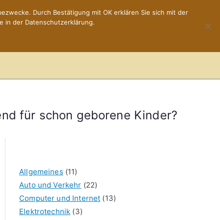
ezwecke. Durch Bestätigung mit OK erklären Sie sich mit der
e in der Datenschutzerklärung.
Home
Impressum
end für schon geborene Kinder?
Allgemeines
(11)
Auto und Verkehr
(22)
Computer und Internet
(13)
Elektrotechnik
(3)