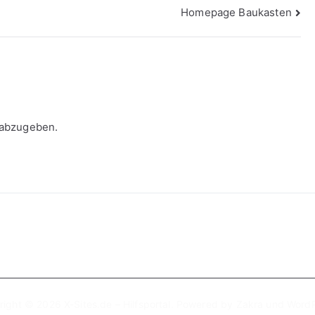
Homepage Baukasten
 abzugeben.
right © 2026
X-Sites.de – Hilfsportal
. Powered by
Zakra
und
WordP