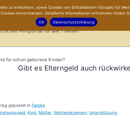
ite zu erleichtern, sowie Cookies von Drittanbietern (Google) für Werb
ookies einverstanden. Detaillierte Informationen entnehmen finden Si
-Sites.de – Hilfsportal
OK
Datenschutzerklärung
tzliches Hilfsportal für alle Themen
end für schon geborene Kinder?
Gibt es Elterngeld auch rückwirk
trag gepostet in
Familie
ziehungsgeld
,
Kind
,
Mütter
,
Nettoeinkommen
,
Unterstützung
,