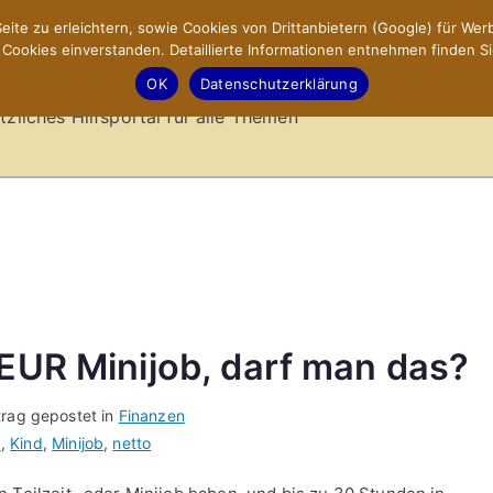
ite zu erleichtern, sowie Cookies von Drittanbietern (Google) für Werb
ookies einverstanden. Detaillierte Informationen entnehmen finden Si
-Sites.de – Hilfsportal
OK
Datenschutzerklärung
tzliches Hilfsportal für alle Themen
 EUR Minijob, darf man das?
trag gepostet in
Finanzen
b
,
Kind
,
Minijob
,
netto