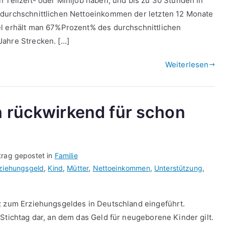
 Teilzeit- oder Minijob haben, und bis zu 30 Stunden in
 durchschnittlichen Nettoeinkommen der letzten 12 Monate
el erhält man 67%Prozent% des durchschnittlichen
Jahre Strecken. […]
Weiterlesen
h rückwirkend für schon
trag gepostet in
Familie
ziehungsgeld
,
Kind
,
Mütter
,
Nettoeinkommen
,
Unterstützung
,
tz zum Erziehungsgeldes in Deutschland eingeführt.
Stichtag dar, an dem das Geld für neugeborene Kinder gilt.