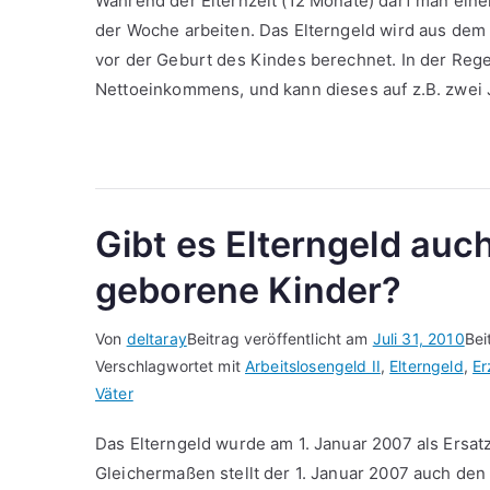
Während der Elternzeit (12 Monate) darf man einen
der Woche arbeiten. Das Elterngeld wird aus dem
vor der Geburt des Kindes berechnet. In der Reg
Nettoeinkommens, und kann dieses auf z.B. zwei 
Gibt es Elterngeld auc
geborene Kinder?
Von
deltaray
Beitrag veröffentlicht am
Juli 31, 2010
Bei
Verschlagwortet mit
Arbeitslosengeld II
,
Elterngeld
,
Er
Väter
Das Elterngeld wurde am 1. Januar 2007 als Ersa
Gleichermaßen stellt der 1. Januar 2007 auch den 