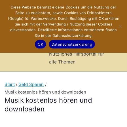
Zum
Diese Website benutzt eigene Cookies um die Nutzung der
X-Sites.de
Inhalt
Seite zu erleichtern, sowie Cookies von Drittanbietern
springen
(Google) für Werbezwecke. Durch Bestätigung mit OK erklären
–
Sie sich mit der Verwendung / Nutzung dieser Cookies
einverstanden. Detaillierte Informationen entnehmen finden
Sie in der Datenschutzerklärung.
Hilfsportal
OK
Datenschutzerklärung
Nützliches Hilfsportal für
alle Themen
Start
Geld Sparen
Musik kostenlos hören und downloaden
Musik kostenlos hören und
downloaden