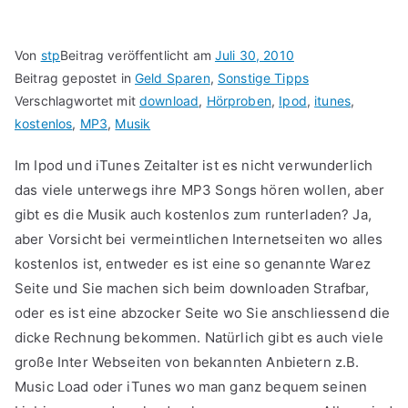
Von
stp
Beitrag veröffentlicht am
Juli 30, 2010
Beitrag gepostet in
Geld Sparen
,
Sonstige Tipps
Verschlagwortet mit
download
,
Hörproben
,
Ipod
,
itunes
,
kostenlos
,
MP3
,
Musik
Im Ipod und iTunes Zeitalter ist es nicht verwunderlich
das viele unterwegs ihre MP3 Songs hören wollen, aber
gibt es die Musik auch kostenlos zum runterladen? Ja,
aber Vorsicht bei vermeintlichen Internetseiten wo alles
kostenlos ist, entweder es ist eine so genannte Warez
Seite und Sie machen sich beim downloaden Strafbar,
oder es ist eine abzocker Seite wo Sie anschliessend die
dicke Rechnung bekommen. Natürlich gibt es auch viele
große Inter Webseiten von bekannten Anbietern z.B.
Music Load oder iTunes wo man ganz bequem seinen