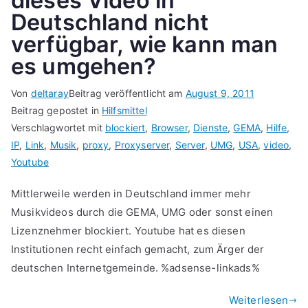
dieses Video in
Deutschland nicht
verfügbar, wie kann man
es umgehen?
Von
deltaray
Beitrag veröffentlicht am
August 9, 2011
Beitrag gepostet in
Hilfsmittel
Verschlagwortet mit
blockiert
,
Browser
,
Dienste
,
GEMA
,
Hilfe
,
IP
,
Link
,
Musik
,
proxy
,
Proxyserver
,
Server
,
UMG
,
USA
,
video
,
Youtube
Mittlerweile werden in Deutschland immer mehr
Musikvideos durch die GEMA, UMG oder sonst einen
Lizenznehmer blockiert. Youtube hat es diesen
Institutionen recht einfach gemacht, zum Ärger der
deutschen Internetgemeinde. %adsense-linkads%
Weiterlesen