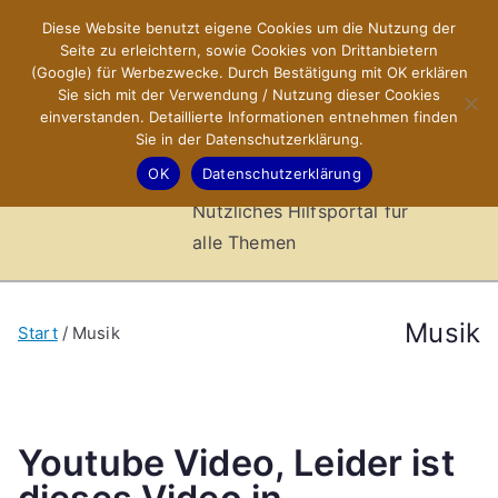
Zum
Diese Website benutzt eigene Cookies um die Nutzung der
X-Sites.de
Inhalt
Seite zu erleichtern, sowie Cookies von Drittanbietern
springen
(Google) für Werbezwecke. Durch Bestätigung mit OK erklären
–
Sie sich mit der Verwendung / Nutzung dieser Cookies
einverstanden. Detaillierte Informationen entnehmen finden
Sie in der Datenschutzerklärung.
Hilfsportal
OK
Datenschutzerklärung
Nützliches Hilfsportal für
alle Themen
Musik
Start
Musik
Youtube Video, Leider ist