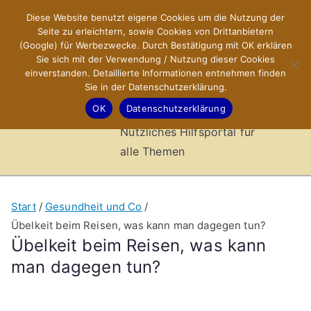
Zum
Diese Website benutzt eigene Cookies um die Nutzung der
X-Sites.de
Inhalt
Seite zu erleichtern, sowie Cookies von Drittanbietern
springen
(Google) für Werbezwecke. Durch Bestätigung mit OK erklären
–
Sie sich mit der Verwendung / Nutzung dieser Cookies
einverstanden. Detaillierte Informationen entnehmen finden
Sie in der Datenschutzerklärung.
Hilfsportal
OK
Datenschutzerklärung
Nützliches Hilfsportal für
alle Themen
Start
Gesundheit und Co
Übelkeit beim Reisen, was kann man dagegen tun?
Übelkeit beim Reisen, was kann
man dagegen tun?