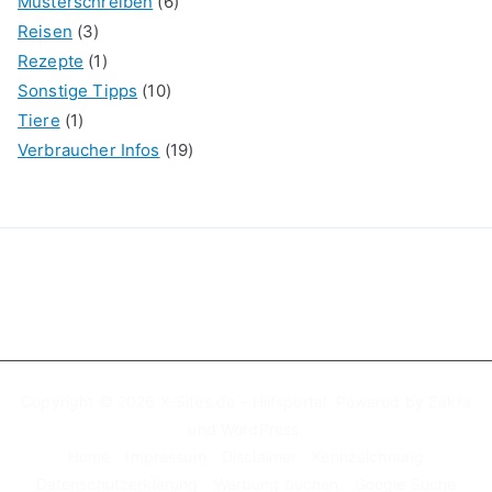
Musterschreiben
(6)
Reisen
(3)
Rezepte
(1)
Sonstige Tipps
(10)
Tiere
(1)
Verbraucher Infos
(19)
Copyright © 2026
X-Sites.de – Hilfsportal
. Powered by
Zakra
und
WordPress
.
Home
Impressum
Disclaimer
Kennzeichnung
Datenschutzerklärung
Werbung buchen
Google Suche