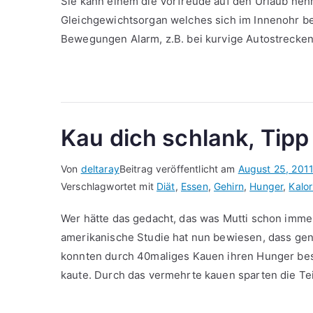
Sie kann einem die Vorfreude auf den Urlaub nehm
Gleichgewichtsorgan welches sich im Innenohr be
Bewegungen Alarm, z.B. bei kurvige Autostrecken,
Kau dich schlank, Tip
Von
deltaray
Beitrag veröffentlicht am
August 25, 201
Verschlagwortet mit
Diät
,
Essen
,
Gehirn
,
Hunger
,
Kalor
Wer hätte das gedacht, das was Mutti schon immer 
amerikanische Studie hat nun bewiesen, dass gen
konnten durch 40maliges Kauen ihren Hunger besse
kaute. Durch das vermehrte kauen sparten die Te