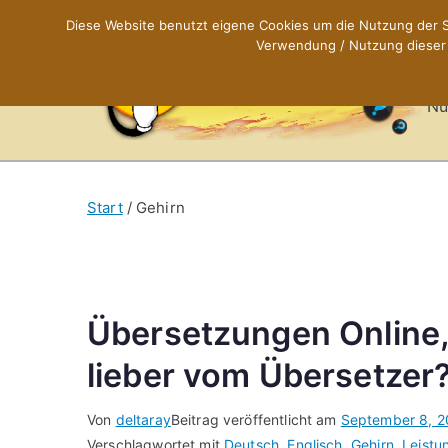
Zum
Diese Website benutzt eigene Cookies um die Nutzung der Se
Inhalt
Verwendung / Nutzung dieser C
X
springen
Nü
Start
Gehirn
Übersetzungen Online,
lieber vom Übersetzer
Von
deltaray
Beitrag veröffentlicht am
September 8, 2
Verschlagwortet mit
Deutsch
,
Englisch
,
Gehirn
,
Leistu