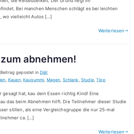
en, die Reiseübelkeit. Der Grund liegt im
findet. Bei manchen Menschen schlägt es bei leichten
 wo vielleicht Autos […]
Weiterlesen
p zum abnehmen!
1
Beitrag gepostet in
Diät
ien
,
Kauen
,
Kaugummi
,
Magen
,
Schlank
,
Studie
,
Tipp
gesagt hat, kau dein Essen richtig Kind! Eine
au das beim Abnehmen hilft. Die Teilnehmer dieser Studie
r stillen, als eine Vergleichsgruppe die nur 25-mal
ilnehmer ca. […]
Weiterlesen