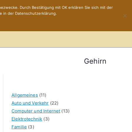
ezwecke. Durch Bestätigung mit OK erklären Sie sich mit der
e in der Datenschutzerklärung.
Home
Impressum
Gehirn
Allgemeines
(11)
Auto und Verkehr
(22)
Computer und Internet
(13)
Elektrotechnik
(3)
Familie
(3)