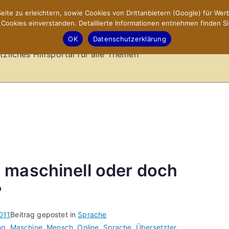
ite zu erleichtern, sowie Cookies von Drittanbietern (Google) für Werb
ookies einverstanden. Detaillierte Informationen entnehmen finden Si
-Sites.de – Hilfsportal
OK
Datenschutzerklärung
tzliches Hilfsportal für alle Themen
 maschinell oder doch
?
011
Beitrag gepostet in
Sprache
ng
,
Maschine
,
Mensch
,
Online
,
Sprache
,
Übersetzter