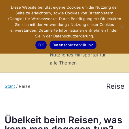
Zum
Diese Website benutzt eigene Cookies um die Nutzung der
X-Sites.de
Inhalt
Seite zu erleichtern, sowie Cookies von Drittanbietern
springen
(Google) für Werbezwecke. Durch Bestätigung mit OK erklären
–
Sie sich mit der Verwendung / Nutzung dieser Cookies
einverstanden. Detaillierte Informationen entnehmen finden
Sie in der Datenschutzerklärung.
Hilfsportal
OK
Datenschutzerklärung
Nützliches Hilfsportal für
alle Themen
Reise
Start
Reise
Übelkeit beim Reisen, was