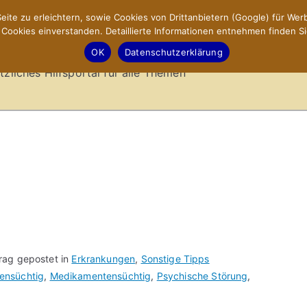
ite zu erleichtern, sowie Cookies von Drittanbietern (Google) für Werb
ookies einverstanden. Detaillierte Informationen entnehmen finden Si
-Sites.de – Hilfsportal
OK
Datenschutzerklärung
tzliches Hilfsportal für alle Themen
trag gepostet in
Erkrankungen
,
Sonstige Tipps
ensüchtig
,
Medikamentensüchtig
,
Psychische Störung
,