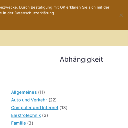
ezwecke. Durch Bestätigung mit OK erklären Sie sich mit der
e in der Datenschutzerklärung.
Home
Impressum
Abhängigkeit
Allgemeines
(11)
Auto und Verkehr
(22)
Computer und Internet
(13)
Elektrotechnik
(3)
Familie
(3)