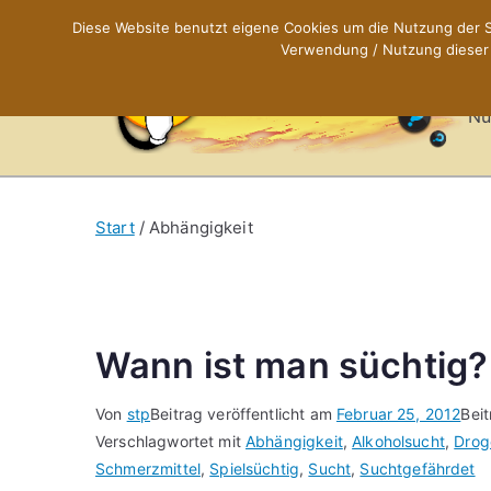
Zum
Diese Website benutzt eigene Cookies um die Nutzung der Se
Inhalt
Verwendung / Nutzung dieser C
X
springen
Nü
Start
Abhängigkeit
Wann ist man süchtig?
Von
stp
Beitrag veröffentlicht am
Februar 25, 2012
Bei
Verschlagwortet mit
Abhängigkeit
,
Alkoholsucht
,
Drog
Schmerzmittel
,
Spielsüchtig
,
Sucht
,
Suchtgefährdet