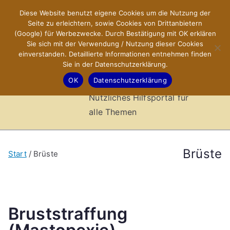
Zum
Diese Website benutzt eigene Cookies um die Nutzung der
X-Sites.de
Inhalt
Seite zu erleichtern, sowie Cookies von Drittanbietern
springen
(Google) für Werbezwecke. Durch Bestätigung mit OK erklären
–
Sie sich mit der Verwendung / Nutzung dieser Cookies
einverstanden. Detaillierte Informationen entnehmen finden
Sie in der Datenschutzerklärung.
Hilfsportal
OK
Datenschutzerklärung
Nützliches Hilfsportal für
alle Themen
Brüste
Start
Brüste
Bruststraffung