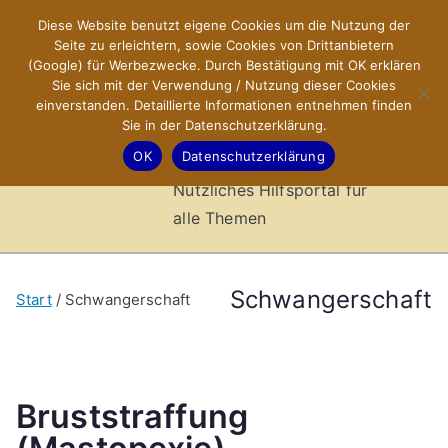
Zum
Diese Website benutzt eigene Cookies um die Nutzung der
X-Sites.de
Inhalt
Seite zu erleichtern, sowie Cookies von Drittanbietern
springen
(Google) für Werbezwecke. Durch Bestätigung mit OK erklären
–
Sie sich mit der Verwendung / Nutzung dieser Cookies
einverstanden. Detaillierte Informationen entnehmen finden
Sie in der Datenschutzerklärung.
Hilfsportal
OK
Datenschutzerklärung
Nützliches Hilfsportal für
alle Themen
Schwangerschaft
Start
Schwangerschaft
Bruststraffung