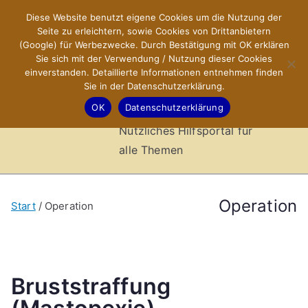
Zum
Diese Website benutzt eigene Cookies um die Nutzung der
X-Sites.de
Inhalt
Seite zu erleichtern, sowie Cookies von Drittanbietern
springen
(Google) für Werbezwecke. Durch Bestätigung mit OK erklären
–
Sie sich mit der Verwendung / Nutzung dieser Cookies
einverstanden. Detaillierte Informationen entnehmen finden
Sie in der Datenschutzerklärung.
Hilfsportal
OK
Datenschutzerklärung
Nützliches Hilfsportal für
alle Themen
Operation
Start
Operation
Bruststraffung