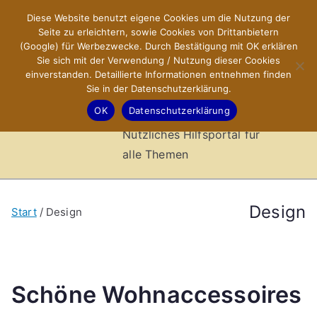
Zum
Diese Website benutzt eigene Cookies um die Nutzung der
X-Sites.de
Inhalt
Seite zu erleichtern, sowie Cookies von Drittanbietern
springen
(Google) für Werbezwecke. Durch Bestätigung mit OK erklären
–
Sie sich mit der Verwendung / Nutzung dieser Cookies
einverstanden. Detaillierte Informationen entnehmen finden
Sie in der Datenschutzerklärung.
Hilfsportal
OK
Datenschutzerklärung
Nützliches Hilfsportal für
alle Themen
Design
Start
Design
Schöne Wohnaccessoires