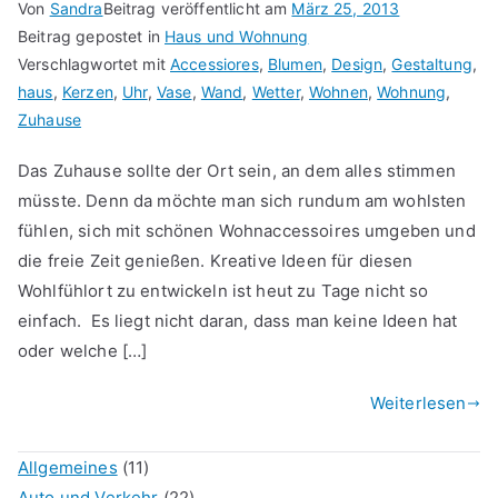
Von
Sandra
Beitrag veröffentlicht am
März 25, 2013
Beitrag gepostet in
Haus und Wohnung
Verschlagwortet mit
Accessiores
,
Blumen
,
Design
,
Gestaltung
,
haus
,
Kerzen
,
Uhr
,
Vase
,
Wand
,
Wetter
,
Wohnen
,
Wohnung
,
Zuhause
Das Zuhause sollte der Ort sein, an dem alles stimmen
müsste. Denn da möchte man sich rundum am wohlsten
fühlen, sich mit schönen Wohnaccessoires umgeben und
die freie Zeit genießen. Kreative Ideen für diesen
Wohlfühlort zu entwickeln ist heut zu Tage nicht so
einfach. Es liegt nicht daran, dass man keine Ideen hat
oder welche […]
Weiterlesen
Allgemeines
(11)
Auto und Verkehr
(22)