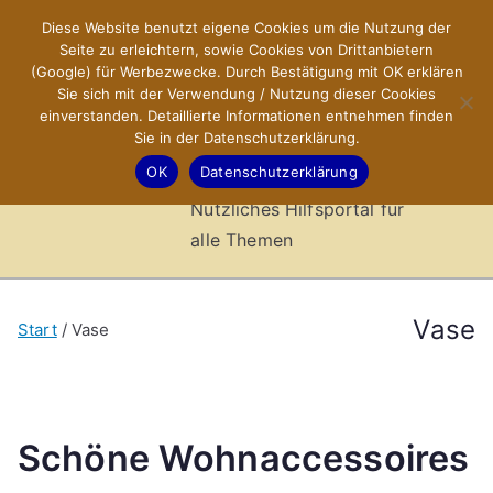
Zum
Diese Website benutzt eigene Cookies um die Nutzung der
X-Sites.de
Inhalt
Seite zu erleichtern, sowie Cookies von Drittanbietern
springen
(Google) für Werbezwecke. Durch Bestätigung mit OK erklären
–
Sie sich mit der Verwendung / Nutzung dieser Cookies
einverstanden. Detaillierte Informationen entnehmen finden
Sie in der Datenschutzerklärung.
Hilfsportal
OK
Datenschutzerklärung
Nützliches Hilfsportal für
alle Themen
Vase
Start
Vase
Schöne Wohnaccessoires