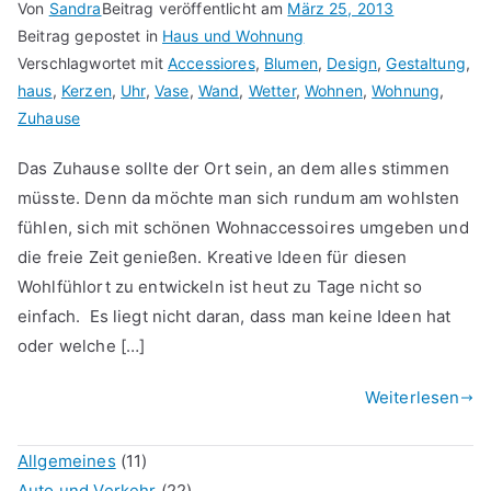
Von
Sandra
Beitrag veröffentlicht am
März 25, 2013
Beitrag gepostet in
Haus und Wohnung
Verschlagwortet mit
Accessiores
,
Blumen
,
Design
,
Gestaltung
,
haus
,
Kerzen
,
Uhr
,
Vase
,
Wand
,
Wetter
,
Wohnen
,
Wohnung
,
Zuhause
Das Zuhause sollte der Ort sein, an dem alles stimmen
müsste. Denn da möchte man sich rundum am wohlsten
fühlen, sich mit schönen Wohnaccessoires umgeben und
die freie Zeit genießen. Kreative Ideen für diesen
Wohlfühlort zu entwickeln ist heut zu Tage nicht so
einfach. Es liegt nicht daran, dass man keine Ideen hat
oder welche […]
Weiterlesen
Allgemeines
(11)
Auto und Verkehr
(22)