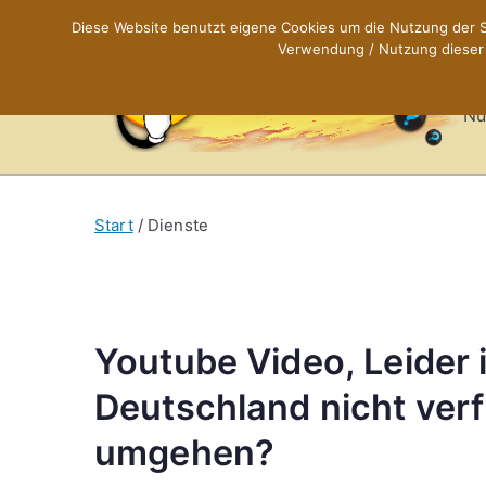
Zum
Diese Website benutzt eigene Cookies um die Nutzung der Se
Inhalt
Verwendung / Nutzung dieser C
X
springen
Nü
Start
Dienste
Youtube Video, Leider i
Deutschland nicht ver
umgehen?