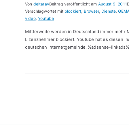
Von
deltaray
Beitrag veröffentlicht am
August 9, 2011
B
Verschlagwortet mit
blockiert
,
Browser
,
Dienste
,
GEM
video
,
Youtube
Mittlerweile werden in Deutschland immer mehr 
Lizenznehmer blockiert. Youtube hat es diesen In
deutschen Internetgemeinde. %adsense-linkads