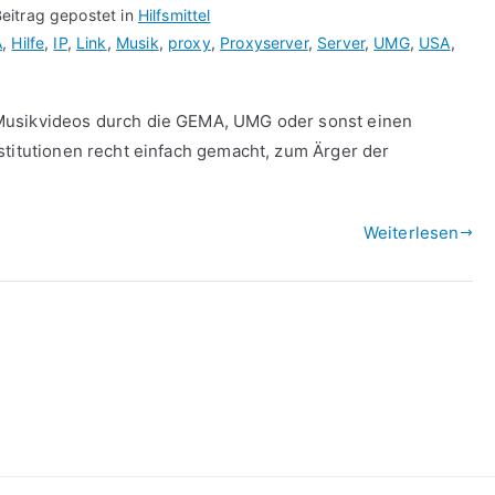
eitrag gepostet in
Hilfsmittel
A
,
Hilfe
,
IP
,
Link
,
Musik
,
proxy
,
Proxyserver
,
Server
,
UMG
,
USA
,
Musikvideos durch die GEMA, UMG oder sonst einen
stitutionen recht einfach gemacht, zum Ärger der
%
Weiterlesen