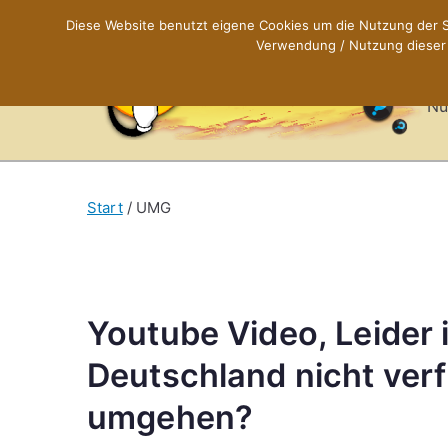
Zum
Diese Website benutzt eigene Cookies um die Nutzung der Se
Inhalt
Verwendung / Nutzung dieser C
X
springen
Nü
Start
UMG
Youtube Video, Leider i
Deutschland nicht ver
umgehen?