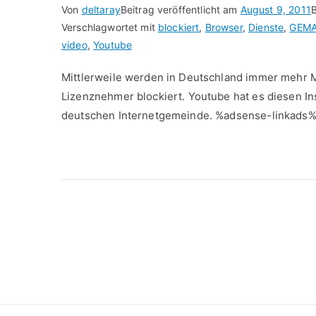
Von
deltaray
Beitrag veröffentlicht am
August 9, 2011
B
Verschlagwortet mit
blockiert
,
Browser
,
Dienste
,
GEM
video
,
Youtube
Mittlerweile werden in Deutschland immer mehr 
Lizenznehmer blockiert. Youtube hat es diesen In
deutschen Internetgemeinde. %adsense-linkads