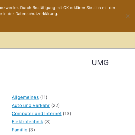
ezwecke. Durch Bestätigung mit OK erklären Sie sich mit der
e in der Datenschutzerklärung.
Home
Impressum
UMG
Allgemeines
(11)
Auto und Verkehr
(22)
Computer und Internet
(13)
Elektrotechnik
(3)
Familie
(3)