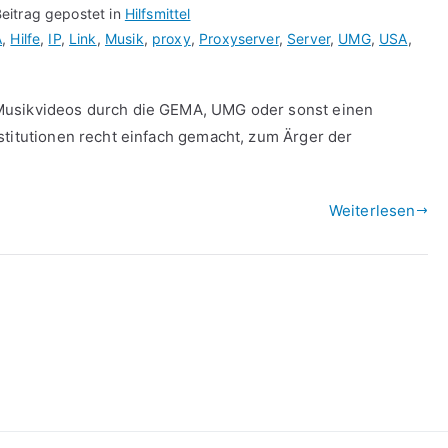
eitrag gepostet in
Hilfsmittel
A
,
Hilfe
,
IP
,
Link
,
Musik
,
proxy
,
Proxyserver
,
Server
,
UMG
,
USA
,
Musikvideos durch die GEMA, UMG oder sonst einen
stitutionen recht einfach gemacht, zum Ärger der
%
Weiterlesen