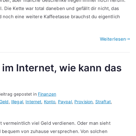
orbei, aber manche Geschenke liegen immer noch herum.
. Die Kette war total daneben und gefällt dir nicht, das
 noch eine weitere Kaffeetasse brauchst du eigentlich
Weiterlesen
 im Internet, wie kann das
eitrag gepostet in
Finanzen
Geld
,
Illegal
,
Internet
,
Konto
,
Paypal
,
Provision
,
Straftat
,
t vermeintlich viel Geld verdienen. Oder man sieht
ld bequem von zuhause versprechen. Von solchen