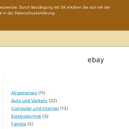
ezwecke. Durch Bestätigung mit OK erklären Sie sich mit der
e in der Datenschutzerklärung.
Home
Impressum
ebay
Allgemeines
(11)
Auto und Verkehr
(22)
Computer und Internet
(13)
Elektrotechnik
(3)
Familie
(3)