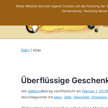
Zum
Diese Website benutzt eigene Cookies um die Nutzung der Se
Inhalt
Verwendung / Nutzung dieser C
X
springen
Nü
Start
ebay
Überflüssige Geschenk
Von
deltaray
Beitrag veröffentlicht am
Februar 1, 2012
Verschlagwortet mit
ebay
,
Geld
,
Geschenk
,
Shopping