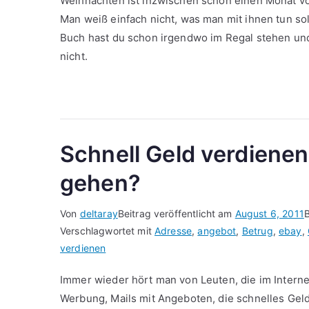
Weihnachten ist inzwischen schon einen Monat v
Man weiß einfach nicht, was man mit ihnen tun soll
Buch hast du schon irgendwo im Regal stehen und
nicht.
Schnell Geld verdienen
gehen?
Von
deltaray
Beitrag veröffentlicht am
August 6, 2011
B
Verschlagwortet mit
Adresse
,
angebot
,
Betrug
,
ebay
,
verdienen
Immer wieder hört man von Leuten, die im Interne
Werbung, Mails mit Angeboten, die schnelles Ge