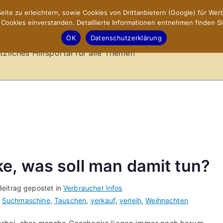
ite zu erleichtern, sowie Cookies von Drittanbietern (Google) für Werb
ookies einverstanden. Detaillierte Informationen entnehmen finden Si
-Sites.de – Hilfsportal
OK
Datenschutzerklärung
tzliches Hilfsportal für alle Themen
e, was soll man damit tun?
Beitrag gepostet in
Verbraucher Infos
,
Suchmaschine
,
Tauschen
,
verkauf
,
verleih
,
Weihnachten