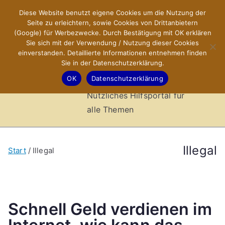
Zum
Diese Website benutzt eigene Cookies um die Nutzung der
X-Sites.de
Inhalt
Seite zu erleichtern, sowie Cookies von Drittanbietern
springen
(Google) für Werbezwecke. Durch Bestätigung mit OK erklären
–
Sie sich mit der Verwendung / Nutzung dieser Cookies
einverstanden. Detaillierte Informationen entnehmen finden
Sie in der Datenschutzerklärung.
Hilfsportal
OK
Datenschutzerklärung
Nützliches Hilfsportal für
alle Themen
Illegal
Start
Illegal
Schnell Geld verdienen im