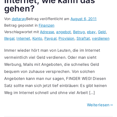
Internet, wie kann das
gehen?
Von
deltaray
Beitrag veröffentlicht am
August 6, 2011
Beitrag gepostet in
Finanzen
Verschlagwortet mit
Adresse
,
angebot
,
Betrug
,
ebay
,
Geld
,
Illegal
,
Internet
,
Konto
,
Paypal
,
Provision
,
Straftat
,
verdienen
Immer wieder hört man von Leuten, die im Internet
vermeintlich viel Geld verdienen. Oder man sieht
Werbung, Mails mit Angeboten, die schnelles Geld
bequem von zuhause versprechen. Von solchen
Angeboten kann man nur sagen, FINGER WEG! Diesen
Satz sollte man sich jetzt tief einbläuen: Es gibt keinen
Weg im Internet schnell und ohne viel Arbeit […]
Weiterlesen