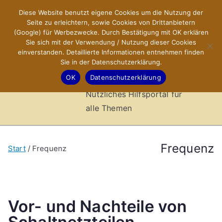
Zum
Diese Website benutzt eigene Cookies um die Nutzung der
X-Sites.de
Inhalt
Seite zu erleichtern, sowie Cookies von Drittanbietern
springen
(Google) für Werbezwecke. Durch Bestätigung mit OK erklären
–
Sie sich mit der Verwendung / Nutzung dieser Cookies
einverstanden. Detaillierte Informationen entnehmen finden
Sie in der Datenschutzerklärung.
Hilfsportal
OK
Datenschutzerklärung
Nützliches Hilfsportal für
alle Themen
Frequenz
Start
Frequenz
Vor- und Nachteile von