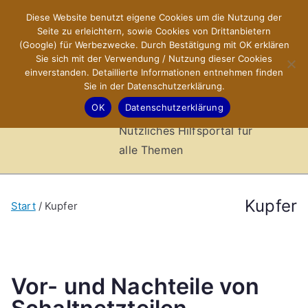
Zum
Diese Website benutzt eigene Cookies um die Nutzung der
X-Sites.de
Inhalt
Seite zu erleichtern, sowie Cookies von Drittanbietern
springen
(Google) für Werbezwecke. Durch Bestätigung mit OK erklären
–
Sie sich mit der Verwendung / Nutzung dieser Cookies
einverstanden. Detaillierte Informationen entnehmen finden
Sie in der Datenschutzerklärung.
Hilfsportal
OK
Datenschutzerklärung
Nützliches Hilfsportal für
alle Themen
Kupfer
Start
Kupfer
Vor- und Nachteile von