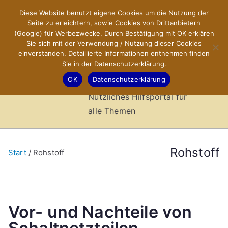
Zum
Diese Website benutzt eigene Cookies um die Nutzung der
X-Sites.de
Inhalt
Seite zu erleichtern, sowie Cookies von Drittanbietern
springen
(Google) für Werbezwecke. Durch Bestätigung mit OK erklären
–
Sie sich mit der Verwendung / Nutzung dieser Cookies
einverstanden. Detaillierte Informationen entnehmen finden
Sie in der Datenschutzerklärung.
Hilfsportal
OK
Datenschutzerklärung
Nützliches Hilfsportal für
alle Themen
Rohstoff
Start
Rohstoff
Vor- und Nachteile von