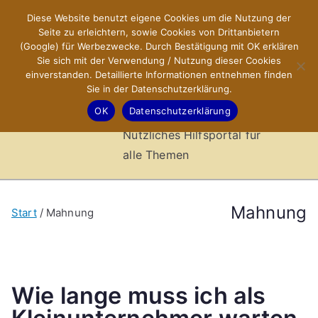
Zum
Diese Website benutzt eigene Cookies um die Nutzung der
X-Sites.de
Inhalt
Seite zu erleichtern, sowie Cookies von Drittanbietern
springen
(Google) für Werbezwecke. Durch Bestätigung mit OK erklären
–
Sie sich mit der Verwendung / Nutzung dieser Cookies
einverstanden. Detaillierte Informationen entnehmen finden
Sie in der Datenschutzerklärung.
Hilfsportal
OK
Datenschutzerklärung
Nützliches Hilfsportal für
alle Themen
Mahnung
Start
Mahnung
Wie lange muss ich als