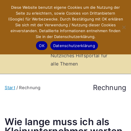
Zum
Diese Website benutzt eigene Cookies um die Nutzung der
X-Sites.de
Inhalt
Seite zu erleichtern, sowie Cookies von Drittanbietern
springen
(Google) für Werbezwecke. Durch Bestätigung mit OK erklären
–
Sie sich mit der Verwendung / Nutzung dieser Cookies
einverstanden. Detaillierte Informationen entnehmen finden
Sie in der Datenschutzerklärung.
Hilfsportal
OK
Datenschutzerklärung
Nützliches Hilfsportal für
alle Themen
Rechnung
Start
Rechnung
Wie lange muss ich als