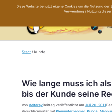
Zum
Diese Website benutzt eigene Cookies um die Nutzung der Se
Inhalt
Verwendung / Nutzung dieser C
X
springen
Nü
Start
Kunde
Wie lange muss ich al
bis der Kunde seine R
Von
deltaray
Beitrag veröffentlicht am
Juli 20, 2011
Bei
Verschlagwortet mit
Kleinunternehmer
,
Kunde
,
Mahnu