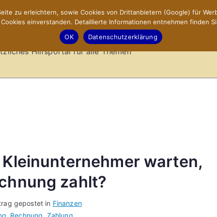
ite zu erleichtern, sowie Cookies von Drittanbietern (Google) für Werb
ookies einverstanden. Detaillierte Informationen entnehmen finden Si
-Sites.de – Hilfsportal
OK
Datenschutzerklärung
tzliches Hilfsportal für alle Themen
s Kleinunternehmer warten,
echnung zahlt?
trag gepostet in
Finanzen
ng
,
Rechnung
,
Zahlung