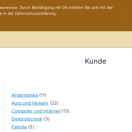
ezwecke. Durch Bestätigung mit OK erklären Sie sich mit der
e in der Datenschutzerklärung.
Home
Impressum
Kunde
Allgemeines
(11)
Auto und Verkehr
(22)
Computer und Internet
(13)
Elektrotechnik
(3)
Familie
(3)