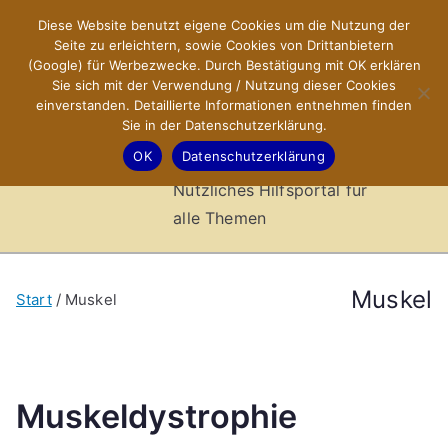
Zum
Diese Website benutzt eigene Cookies um die Nutzung der
X-Sites.de
Inhalt
Seite zu erleichtern, sowie Cookies von Drittanbietern
springen
(Google) für Werbezwecke. Durch Bestätigung mit OK erklären
–
Sie sich mit der Verwendung / Nutzung dieser Cookies
einverstanden. Detaillierte Informationen entnehmen finden
Sie in der Datenschutzerklärung.
Hilfsportal
OK
Datenschutzerklärung
Nützliches Hilfsportal für
alle Themen
Muskel
Start
Muskel
Muskeldystrophie