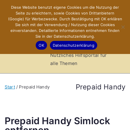
Zum
Diese Website benutzt eigene Cookies um die Nutzung der
X-Sites.de
Inhalt
Seite zu erleichtern, sowie Cookies von Drittanbietern
springen
(Google) für Werbezwecke. Durch Bestätigung mit OK erklären
–
Sie sich mit der Verwendung / Nutzung dieser Cookies
einverstanden. Detaillierte Informationen entnehmen finden
Sie in der Datenschutzerklärung.
Hilfsportal
OK
Datenschutzerklärung
Nützliches Hilfsportal für
alle Themen
Prepaid Handy
Start
Prepaid Handy
Prepaid Handy Simlock