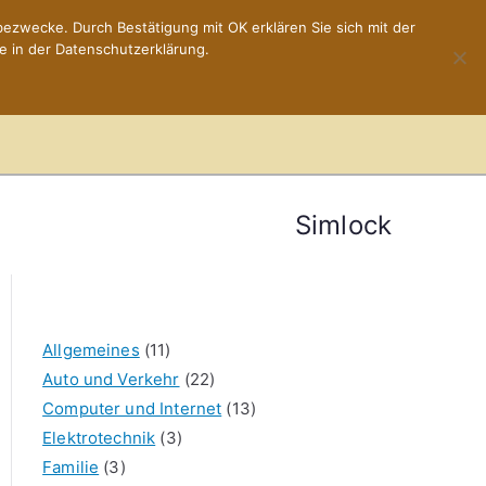
ezwecke. Durch Bestätigung mit OK erklären Sie sich mit der
e in der Datenschutzerklärung.
Home
Impressum
Simlock
Allgemeines
(11)
Auto und Verkehr
(22)
Computer und Internet
(13)
Elektrotechnik
(3)
Familie
(3)