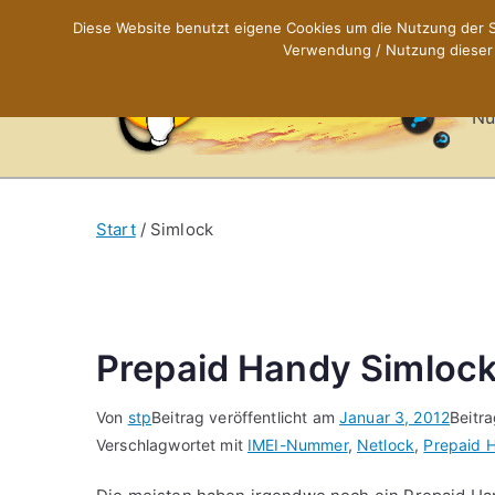
Zum
Diese Website benutzt eigene Cookies um die Nutzung der Se
Inhalt
Verwendung / Nutzung dieser C
X
springen
Nü
Start
Simlock
Prepaid Handy Simlock
Von
stp
Beitrag veröffentlicht am
Januar 3, 2012
Beitr
Verschlagwortet mit
IMEI-Nummer
,
Netlock
,
Prepaid 