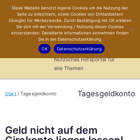
Zum
Diese Website benutzt eigene Cookies um die Nutzung der
X-Sites.de
Inhalt
Seite zu erleichtern, sowie Cookies von Drittanbietern
springen
(Google) für Werbezwecke. Durch Bestätigung mit OK erklären
–
Sie sich mit der Verwendung / Nutzung dieser Cookies
einverstanden. Detaillierte Informationen entnehmen finden
Sie in der Datenschutzerklärung.
Hilfsportal
OK
Datenschutzerklärung
Nützliches Hilfsportal für
alle Themen
Tagesgeldkonto
Start
Tagesgeldkonto
Geld nicht auf dem