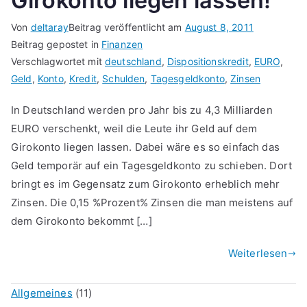
Girokonto liegen lassen!
Von
deltaray
Beitrag veröffentlicht am
August 8, 2011
Beitrag gepostet in
Finanzen
Verschlagwortet mit
deutschland
,
Dispositionskredit
,
EURO
,
Geld
,
Konto
,
Kredit
,
Schulden
,
Tagesgeldkonto
,
Zinsen
In Deutschland werden pro Jahr bis zu 4,3 Milliarden
EURO verschenkt, weil die Leute ihr Geld auf dem
Girokonto liegen lassen. Dabei wäre es so einfach das
Geld temporär auf ein Tagesgeldkonto zu schieben. Dort
bringt es im Gegensatz zum Girokonto erheblich mehr
Zinsen. Die 0,15 %Prozent% Zinsen die man meistens auf
dem Girokonto bekommt […]
Weiterlesen
Allgemeines
(11)