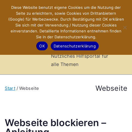
Zum
Diese Website benutzt eigene Cookies um die Nutzung der
X-Sites.de
Inhalt
Seite zu erleichtern, sowie Cookies von Drittanbietern
springen
(Google) für Werbezwecke. Durch Bestätigung mit OK erklären
–
Sie sich mit der Verwendung / Nutzung dieser Cookies
einverstanden. Detaillierte Informationen entnehmen finden
Sie in der Datenschutzerklärung.
Hilfsportal
OK
Datenschutzerklärung
Nützliches Hilfsportal für
alle Themen
Webseite
Start
Webseite
Webseite blockieren –