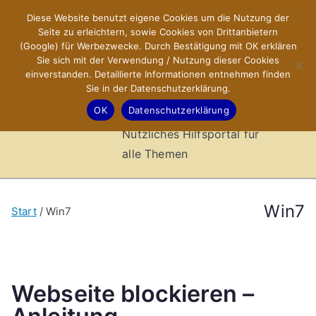
Zum
Diese Website benutzt eigene Cookies um die Nutzung der
X-Sites.de
Inhalt
Seite zu erleichtern, sowie Cookies von Drittanbietern
springen
(Google) für Werbezwecke. Durch Bestätigung mit OK erklären
–
Sie sich mit der Verwendung / Nutzung dieser Cookies
einverstanden. Detaillierte Informationen entnehmen finden
Sie in der Datenschutzerklärung.
Hilfsportal
OK
Datenschutzerklärung
Nützliches Hilfsportal für
alle Themen
Win7
Start
Win7
Webseite blockieren –