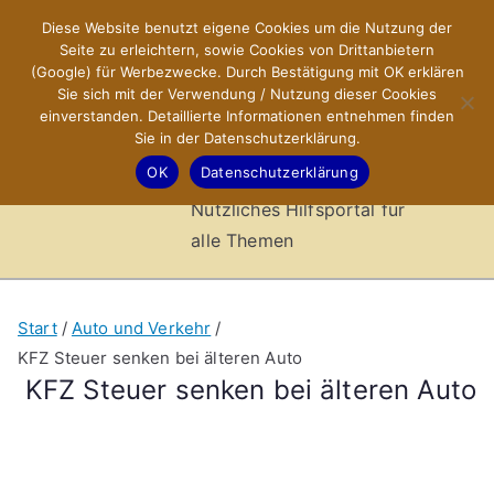
Zum
Diese Website benutzt eigene Cookies um die Nutzung der
X-Sites.de
Inhalt
Seite zu erleichtern, sowie Cookies von Drittanbietern
springen
(Google) für Werbezwecke. Durch Bestätigung mit OK erklären
–
Sie sich mit der Verwendung / Nutzung dieser Cookies
einverstanden. Detaillierte Informationen entnehmen finden
Sie in der Datenschutzerklärung.
Hilfsportal
OK
Datenschutzerklärung
Nützliches Hilfsportal für
alle Themen
Start
Auto und Verkehr
KFZ Steuer senken bei älteren Auto
KFZ Steuer senken bei älteren Auto