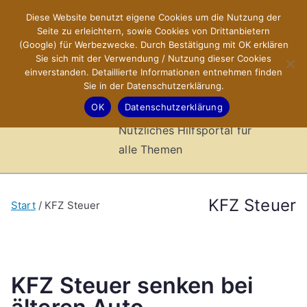
Zum
Diese Website benutzt eigene Cookies um die Nutzung der
X-Sites.de
Inhalt
Seite zu erleichtern, sowie Cookies von Drittanbietern
springen
(Google) für Werbezwecke. Durch Bestätigung mit OK erklären
–
Sie sich mit der Verwendung / Nutzung dieser Cookies
einverstanden. Detaillierte Informationen entnehmen finden
Sie in der Datenschutzerklärung.
Hilfsportal
OK
Datenschutzerklärung
Nützliches Hilfsportal für
alle Themen
KFZ Steuer
Start
KFZ Steuer
KFZ Steuer senken bei