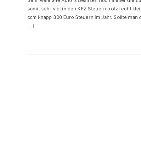
Sehr viele alte Auto´s besitzen noch immer die E
somit sehr viel in den KFZ Steuern trotz recht kl
ccm knapp 300 Euro Steuern im Jahr. Sollte man d
[…]