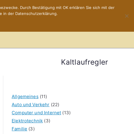
ezwecke. Durch Bestätigung mit OK erklären Sie sich mit der
e in der Datenschutzerklärung.
Home
Impressum
Kaltlaufregler
Allgemeines
(11)
Auto und Verkehr
(22)
Computer und Internet
(13)
Elektrotechnik
(3)
Familie
(3)