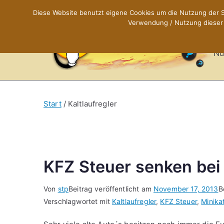
Zum
Diese Website benutzt eigene Cookies um die Nutzung der Se
Inhalt
Verwendung / Nutzung dieser C
X
springen
Nü
Start
Kaltlaufregler
KFZ Steuer senken bei 
Von
stp
Beitrag veröffentlicht am
November 17, 2013
B
Verschlagwortet mit
Kaltlaufregler
,
KFZ Steuer
,
Minika