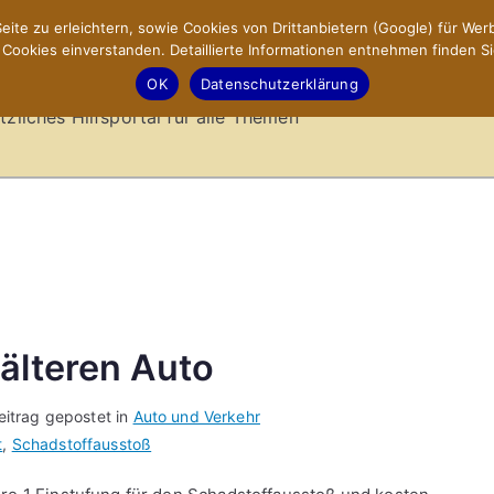
ite zu erleichtern, sowie Cookies von Drittanbietern (Google) für Werb
ookies einverstanden. Detaillierte Informationen entnehmen finden Si
-Sites.de – Hilfsportal
OK
Datenschutzerklärung
tzliches Hilfsportal für alle Themen
älteren Auto
eitrag gepostet in
Auto und Verkehr
t
,
Schadstoffausstoß