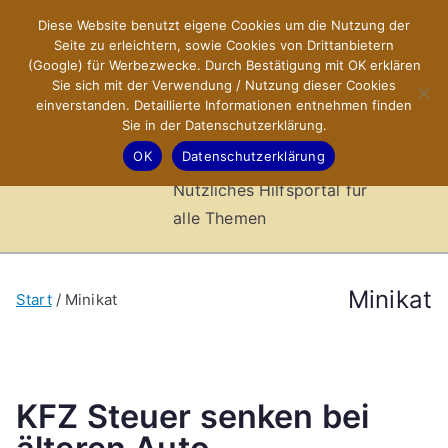
Zum
Diese Website benutzt eigene Cookies um die Nutzung der
X-Sites.de
Inhalt
Seite zu erleichtern, sowie Cookies von Drittanbietern
springen
(Google) für Werbezwecke. Durch Bestätigung mit OK erklären
–
Sie sich mit der Verwendung / Nutzung dieser Cookies
einverstanden. Detaillierte Informationen entnehmen finden
Sie in der Datenschutzerklärung.
Hilfsportal
OK
Datenschutzerklärung
Nützliches Hilfsportal für
alle Themen
Minikat
Start
Minikat
KFZ Steuer senken bei