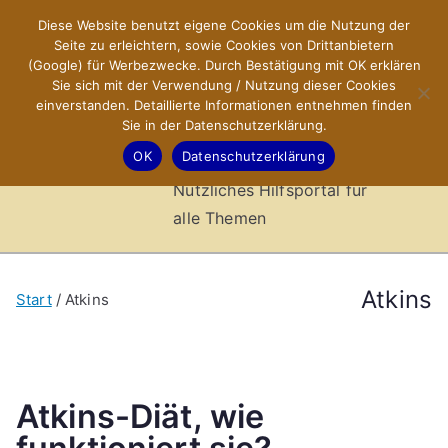
Zum
Diese Website benutzt eigene Cookies um die Nutzung der
X-Sites.de
Inhalt
Seite zu erleichtern, sowie Cookies von Drittanbietern
springen
(Google) für Werbezwecke. Durch Bestätigung mit OK erklären
–
Sie sich mit der Verwendung / Nutzung dieser Cookies
einverstanden. Detaillierte Informationen entnehmen finden
Sie in der Datenschutzerklärung.
Hilfsportal
OK
Datenschutzerklärung
Nützliches Hilfsportal für
alle Themen
Atkins
Start
Atkins
Atkins-Diät, wie