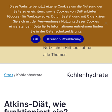
Zum
Diese Website benutzt eigene Cookies um die Nutzung der
X-Sites.de
Inhalt
Seite zu erleichtern, sowie Cookies von Drittanbietern
springen
(Google) für Werbezwecke. Durch Bestätigung mit OK erklären
–
Sie sich mit der Verwendung / Nutzung dieser Cookies
einverstanden. Detaillierte Informationen entnehmen finden
Sie in der Datenschutzerklärung.
Hilfsportal
OK
Datenschutzerklärung
Nützliches Hilfsportal für
alle Themen
Kohlenhydrate
Start
Kohlenhydrate
Atkins-Diät, wie