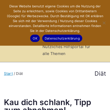
Zum
Diese Website benutzt eigene Cookies um die Nutzung der
X-Sites.de
Inhalt
Seite zu erleichtern, sowie Cookies von Drittanbietern
springen
(Google) für Werbezwecke. Durch Bestätigung mit OK erklären
–
Sie sich mit der Verwendung / Nutzung dieser Cookies
einverstanden. Detaillierte Informationen entnehmen finden
Sie in der Datenschutzerklärung.
Hilfsportal
OK
Datenschutzerklärung
Nützliches Hilfsportal für
alle Themen
Diät
Start
Diät
Kau dich schlank, Tipp