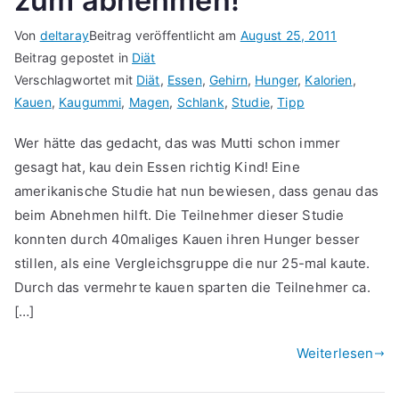
zum abnehmen!
Von
deltaray
Beitrag veröffentlicht am
August 25, 2011
Beitrag gepostet in
Diät
Verschlagwortet mit
Diät
,
Essen
,
Gehirn
,
Hunger
,
Kalorien
,
Kauen
,
Kaugummi
,
Magen
,
Schlank
,
Studie
,
Tipp
Wer hätte das gedacht, das was Mutti schon immer
gesagt hat, kau dein Essen richtig Kind! Eine
amerikanische Studie hat nun bewiesen, dass genau das
beim Abnehmen hilft. Die Teilnehmer dieser Studie
konnten durch 40maliges Kauen ihren Hunger besser
stillen, als eine Vergleichsgruppe die nur 25-mal kaute.
Durch das vermehrte kauen sparten die Teilnehmer ca.
[…]
Weiterlesen