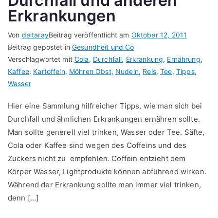
Durchfall und anderen
Erkrankungen
Von
deltaray
Beitrag veröffentlicht am
Oktober 12, 2011
Beitrag gepostet in
Gesundheit und Co
Verschlagwortet mit
Cola
,
Durchfall
,
Erkrankung
,
Ernährung
,
Kaffee
,
Kartoffeln
,
Möhren Obst
,
Nudeln
,
Reis
,
Tee
,
Tipps
,
Wasser
Hier eine Sammlung hilfreicher Tipps, wie man sich bei
Durchfall und ähnlichen Erkrankungen ernähren sollte.
Man sollte generell viel trinken, Wasser oder Tee. Säfte,
Cola oder Kaffee sind wegen des Coffeins und des
Zuckers nicht zu empfehlen. Coffein entzieht dem
Körper Wasser, Lightprodukte können abführend wirken.
Während der Erkrankung sollte man immer viel trinken,
denn […]