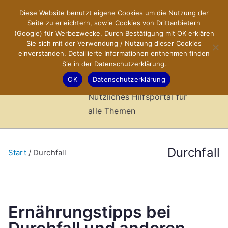
Zum
Diese Website benutzt eigene Cookies um die Nutzung der
X-Sites.de
Inhalt
Seite zu erleichtern, sowie Cookies von Drittanbietern
springen
(Google) für Werbezwecke. Durch Bestätigung mit OK erklären
–
Sie sich mit der Verwendung / Nutzung dieser Cookies
einverstanden. Detaillierte Informationen entnehmen finden
Sie in der Datenschutzerklärung.
Hilfsportal
OK
Datenschutzerklärung
Nützliches Hilfsportal für
alle Themen
Durchfall
Start
Durchfall
Ernährungstipps bei