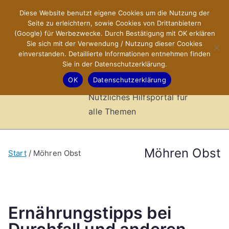
Zum
Diese Website benutzt eigene Cookies um die Nutzung der
X-Sites.de
Inhalt
Seite zu erleichtern, sowie Cookies von Drittanbietern
springen
(Google) für Werbezwecke. Durch Bestätigung mit OK erklären
–
Sie sich mit der Verwendung / Nutzung dieser Cookies
einverstanden. Detaillierte Informationen entnehmen finden
Sie in der Datenschutzerklärung.
Hilfsportal
OK
Datenschutzerklärung
Nützliches Hilfsportal für
alle Themen
Möhren Obst
Start
Möhren Obst
Ernährungstipps bei