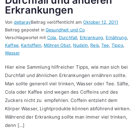
Durchfall und anderen
Erkrankungen
Von
deltaray
Beitrag veröffentlicht am
Oktober 12, 2011
Beitrag gepostet in
Gesundheit und Co
Verschlagwortet mit
Cola
,
Durchfall
,
Erkrankung
,
Ernährung
,
Kaffee
,
Kartoffeln
,
Möhren Obst
,
Nudeln
,
Reis
,
Tee
,
Tipps
,
Wasser
Hier eine Sammlung hilfreicher Tipps, wie man sich bei
Durchfall und ähnlichen Erkrankungen ernähren sollte.
Man sollte generell viel trinken, Wasser oder Tee. Säfte,
Cola oder Kaffee sind wegen des Coffeins und des
Zuckers nicht zu empfehlen. Coffein entzieht dem
Körper Wasser, Lightprodukte können abführend wirken.
Während der Erkrankung sollte man immer viel trinken,
denn […]