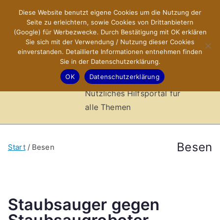
Zum
Diese Website benutzt eigene Cookies um die Nutzung der
X-Sites.de
Inhalt
Seite zu erleichtern, sowie Cookies von Drittanbietern
springen
(Google) für Werbezwecke. Durch Bestätigung mit OK erklären
–
Sie sich mit der Verwendung / Nutzung dieser Cookies
einverstanden. Detaillierte Informationen entnehmen finden
Sie in der Datenschutzerklärung.
Hilfsportal
OK
Datenschutzerklärung
Nützliches Hilfsportal für
alle Themen
Besen
Start
Besen
Staubsauger gegen