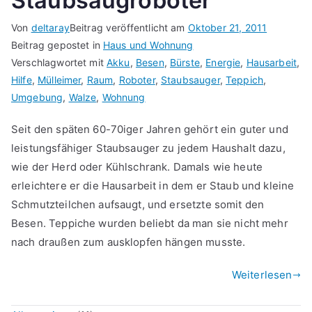
Staubsaugroboter
Von
deltaray
Beitrag veröffentlicht am
Oktober 21, 2011
Beitrag gepostet in
Haus und Wohnung
Verschlagwortet mit
Akku
,
Besen
,
Bürste
,
Energie
,
Hausarbeit
,
Hilfe
,
Mülleimer
,
Raum
,
Roboter
,
Staubsauger
,
Teppich
,
Umgebung
,
Walze
,
Wohnung
Seit den späten 60-70iger Jahren gehört ein guter und
leistungsfähiger Staubsauger zu jedem Haushalt dazu,
wie der Herd oder Kühlschrank. Damals wie heute
erleichtere er die Hausarbeit in dem er Staub und kleine
Schmutzteilchen aufsaugt, und ersetzte somit den
Besen. Teppiche wurden beliebt da man sie nicht mehr
nach draußen zum ausklopfen hängen musste.
Weiterlesen