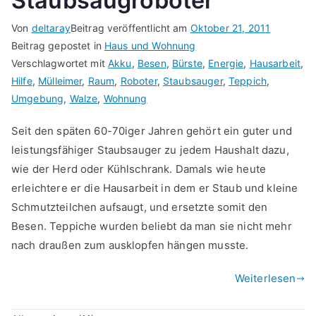
Staubsaugroboter
Von
deltaray
Beitrag veröffentlicht am
Oktober 21, 2011
Beitrag gepostet in
Haus und Wohnung
Verschlagwortet mit
Akku
,
Besen
,
Bürste
,
Energie
,
Hausarbeit
,
Hilfe
,
Mülleimer
,
Raum
,
Roboter
,
Staubsauger
,
Teppich
,
Umgebung
,
Walze
,
Wohnung
Seit den späten 60-70iger Jahren gehört ein guter und
leistungsfähiger Staubsauger zu jedem Haushalt dazu,
wie der Herd oder Kühlschrank. Damals wie heute
erleichtere er die Hausarbeit in dem er Staub und kleine
Schmutzteilchen aufsaugt, und ersetzte somit den
Besen. Teppiche wurden beliebt da man sie nicht mehr
nach draußen zum ausklopfen hängen musste.
Weiterlesen