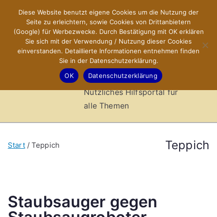
Zum
Diese Website benutzt eigene Cookies um die Nutzung der
X-Sites.de
Inhalt
Seite zu erleichtern, sowie Cookies von Drittanbietern
springen
(Google) für Werbezwecke. Durch Bestätigung mit OK erklären
–
Sie sich mit der Verwendung / Nutzung dieser Cookies
einverstanden. Detaillierte Informationen entnehmen finden
Sie in der Datenschutzerklärung.
Hilfsportal
OK
Datenschutzerklärung
Nützliches Hilfsportal für
alle Themen
Teppich
Start
Teppich
Staubsauger gegen