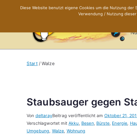
Zum
Diese Website benutzt eigene Cookies um die Nutzung der Se
Inhalt
Verwendung / Nutzung dieser C
X
springen
Nü
Start
Walze
Staubsauger gegen St
Von
deltaray
Beitrag veröffentlicht am
Oktober 21, 201
Verschlagwortet mit
Akku
,
Besen
,
Bürste
,
Energie
,
Hau
Umgebung
,
Walze
,
Wohnung