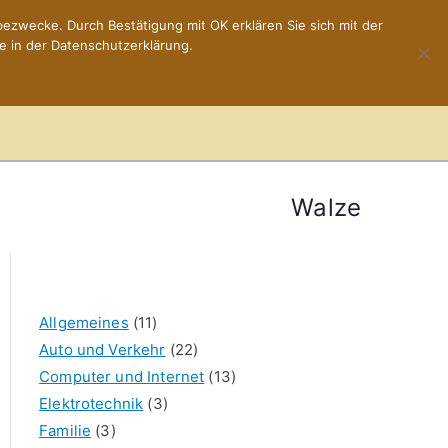
ezwecke. Durch Bestätigung mit OK erklären Sie sich mit der
e in der Datenschutzerklärung.
Home
Impressum
Walze
Allgemeines
(11)
Auto und Verkehr
(22)
Computer und Internet
(13)
Elektrotechnik
(3)
Familie
(3)