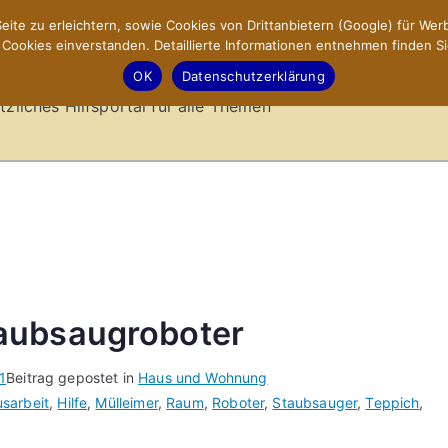
ite zu erleichtern, sowie Cookies von Drittanbietern (Google) für Werb
ookies einverstanden. Detaillierte Informationen entnehmen finden Si
-Sites.de – Hilfsportal
OK
Datenschutzerklärung
tzliches Hilfsportal für alle Themen
aubsaugroboter
1
Beitrag gepostet in
Haus und Wohnung
sarbeit
,
Hilfe
,
Mülleimer
,
Raum
,
Roboter
,
Staubsauger
,
Teppich
,