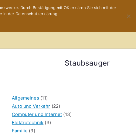
ezwecke. Durch Bestätigung mit OK erklären Sie sich mit der
e in der Datenschutzerklärung.
Home
Impressum
Staubsauger
Allgemeines
(11)
Auto und Verkehr
(22)
Computer und Internet
(13)
Elektrotechnik
(3)
Familie
(3)