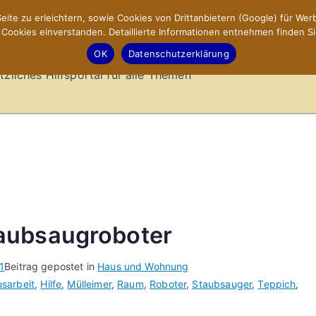
ite zu erleichtern, sowie Cookies von Drittanbietern (Google) für Werb
ookies einverstanden. Detaillierte Informationen entnehmen finden Si
-Sites.de – Hilfsportal
OK
Datenschutzerklärung
tzliches Hilfsportal für alle Themen
aubsaugroboter
1
Beitrag gepostet in
Haus und Wohnung
sarbeit
,
Hilfe
,
Mülleimer
,
Raum
,
Roboter
,
Staubsauger
,
Teppich
,