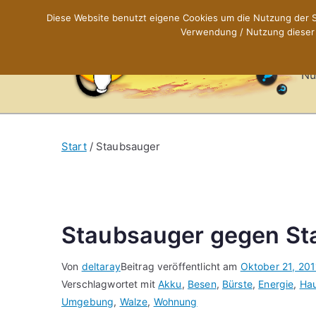
Zum
Diese Website benutzt eigene Cookies um die Nutzung der Se
Inhalt
Verwendung / Nutzung dieser C
X
springen
Nü
Start
Staubsauger
Staubsauger gegen St
Von
deltaray
Beitrag veröffentlicht am
Oktober 21, 201
Verschlagwortet mit
Akku
,
Besen
,
Bürste
,
Energie
,
Hau
Umgebung
,
Walze
,
Wohnung